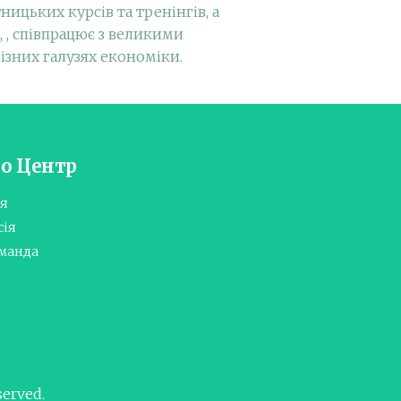
ицьких курсів та тренінгів, а
 , співпрацює з великими
ізних галузях економіки.
о Центр
ія
сія
манда
served.