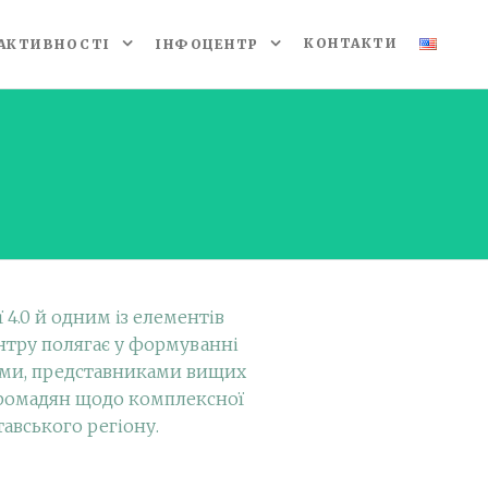
КОНТАКТИ
АКТИВНОСТІ
ІНФОЦЕНТР
4.0 й одним із елементів
нтру полягає у формуванні
вами, представниками вищих
 громадян щодо комплексної
авського регіону.