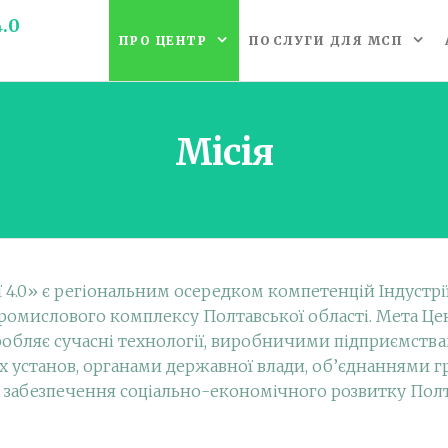
.0
ПРО ЦЕНТР
ПОСЛУГИ ДЛЯ МСП
Місія
4.0» є регіональним осередком компетенцій Індустрії 
ромислового комплексу Полтавської області. Мета Це
озробляє сучасні технології, виробничими підприємст
их установ, органами державної влади, об’єднаннями
та забезпечення соціально-економічного розвитку Полт