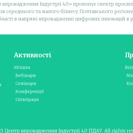
 впровадження Індустрії 4.0» пропонує спектр просвітн
в середнього та малого бізнесу Полтавського регіону,
ласті в напрямі впровадженні цифрових інновацій в р
Активності
Пр
Мітапи
Віз
Вебінари
Мі
Семінари
Ко
а
Конференції
Співпраця
3. Центр впровадження Індустрії 4.0 ПДАУ. All rights re