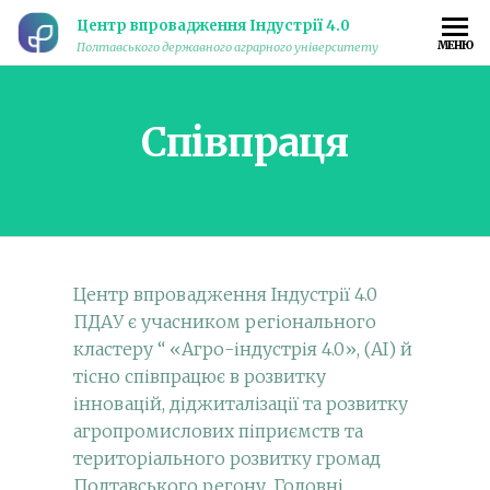
Центр впровадження Індустрії 4.0
МЕНЮ
Полтавського державного аграрного університету
Співпраця
Центр впровадження Індустрії 4.0
ПДАУ є учасником регіонального
кластеру “ «Агро-індустрія 4.0», (АІ) й
тісно співпрацює в розвитку
інновацій, діджиталізації та розвитку
агропромислових піприємств та
територіального розвитку громад
Полтавського регону. Головні